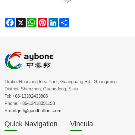
Facebook
X
WhatsApp
Pinterest
LinkedIn
Share
Oratio: Huaqiang Idea Park, Guanguang Rd., Guangming
District, Shenzhen, Guangdong, Sinis
Tel:
+86-13392433986
Phone:
+86-13418991198
Email:
jeff@goodbrilliant.com
Quick Navigation
Vincula