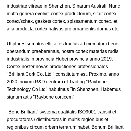
industriae vitreae in Shenzhen, Sinarum Australi. Nunc
multa genera evolvit. cortex productorum, sicut cortex
cortex/schex, gaskets cortex, spissamentum cortex, et
alia producta cortex nativus pro ornamentis domus etc.
Ut plures sumptus efficaces fructus ad mercatum bene
operandum praeberemus, nostra cortex materias rudis
industrialis in provincia Hubei provincia anno 2019.
Cortex noster novas productiones professionales
"Brilliant Cork Co, Ltd." constitutum est. Proximo, anno
2020, novum R&D centrum et Trading "Raybone
Technology Co Ltd" habuimus "in Shenzhen. Habemus
signum artis "Raybone corticem"
"Bene Brilliant" systema qualitatis ISO9001 transiit et
procuratores / distributores in multis regionibus et
regionibus circum orbem terrarum habet. Bonum Brilliant